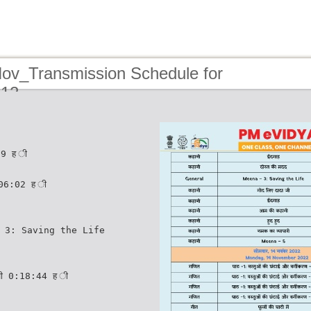
Nov_Transmission Schedule for
-12
19 ह ी
:06:02 ह ी
 3: Saving the Life
 जी 0:18:44 ह ी