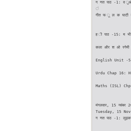
ग णत पाठ -1: व 
ं
गीत फ ू ल क घाटी
ह ी पाठ -15: म भ
कला और श ओ रगेमी
English Unit -5
Urdu Chap 16: H
Maths (ISL) Chp
मंगलवार, 15 नवंबर 
Tuesday, 15 Nov
ग णत पाठ -1: लुढ़