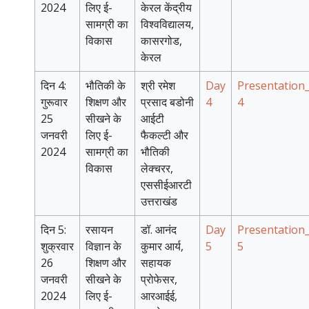
2024
लिए ई-
केरल केंद्रीय
सामग्री का
विश्वविद्यालय,
विकास
कासरगोड,
केरल
दिन 4:
भौतिकी के
श्री रमेश
Day
Presentation
गुरूवार
शिक्षण और
प्रसाद बडोनी
4
4
25
सीखने के
आईटी
जनवरी
लिए ई-
फैकल्टी और
2024
सामग्री का
भौतिकी
विकास
लेक्चरर,
एससीईआरटी
उत्तराखंड
दिन 5:
रसायन
डॉ. आनंद
Day
Presentation
शुक्रवार
विज्ञान के
कुमार आर्य,
5
5
26
शिक्षण और
सहायक
जनवरी
सीखने के
प्रोफेसर,
2024
लिए ई-
आरआईई,