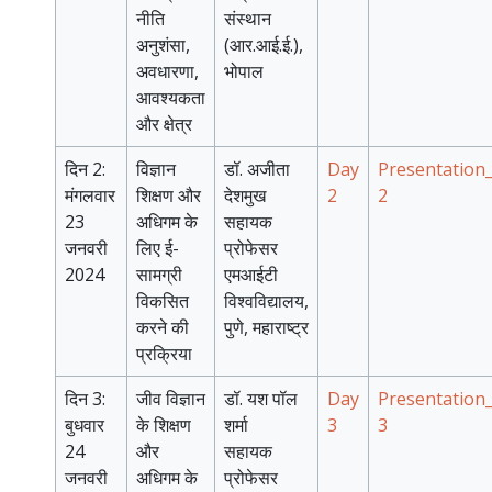
नीति
संस्थान
अनुशंसा,
(आर.आई.ई.),
अवधारणा,
भोपाल
आवश्यकता
और क्षेत्र
दिन 2:
विज्ञान
डॉ. अजीता
Day
Presentation
मंगलवार
शिक्षण और
देशमुख
2
2
23
अधिगम के
सहायक
जनवरी
लिए ई-
प्रोफेसर
2024
सामग्री
एमआईटी
विकसित
विश्वविद्यालय,
करने की
पुणे, महाराष्ट्र
प्रक्रिया
दिन 3:
जीव विज्ञान
डॉ. यश पॉल
Day
Presentation
बुधवार
के शिक्षण
शर्मा
3
3
24
और
सहायक
जनवरी
अधिगम के
प्रोफेसर