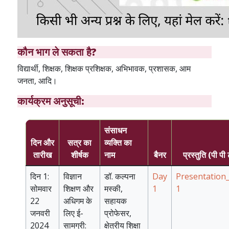
कौन भाग ले सकता है?
विद्यार्थी, शिक्षक, शिक्षक प्रशिक्षक, अभिभावक, प्रशासक, आम
जनता, आदि।
कार्यक्रम अनुसूची:
संसाधन
दिन और
सत्र का
व्यक्ति का
तारीख
शीर्षक
नाम
बैनर
प्रस्तुति (पी पी
दिन 1:
विज्ञान
डॉ. कल्पना
Day
Presentation
सोमवार
शिक्षण और
मस्की,
1
1
22
अधिगम के
सहायक
जनवरी
लिए ई-
प्रोफेसर,
2024
सामग्री:
क्षेत्रीय शिक्षा