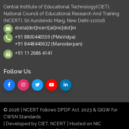
Central Institute of Educational Technology(CIET),
National Council of Educational Research And Training
(NCERT), Sri Aurobindo Marg, New Delhi-110016
dceta[dot]ncert[at]nic[dot]in
+91 8800440559 (PMeVidya)
+91 8448440632 (Manodarpan)
+91 11 2686 4141
Follow Us
© 2026 | NCERT follows DPDP Act. 2023 & GIGW for
CWSN Standards
| Developed by CIET, NCERT | Hosted on NIC