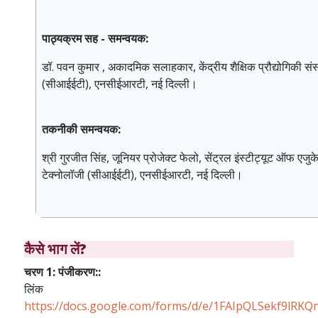
पाठ्यक्रम सह - समन्वयक:
डॉ. पवन कुमार , अकादमिक सलाहकार, केंद्रीय शैक्षिक प्रौद्योगिकी सं
(सीआईईटी), एनसीईआरटी, नई दिल्ली।
तकनीकी समन्वयक:
श्री गुरजीत सिंह, जूनियर प्रोजेक्ट फेलो, सेंट्रल इंस्टीट्यूट ऑफ एज
टेक्नोलॉजी (सीआईईटी), एनसीईआरटी, नई दिल्ली।
कैसे भाग लें?
चरण 1: पंजीकरण::
लिंक
https://docs.google.com/forms/d/e/1FAIpQLSekf9lRKQ