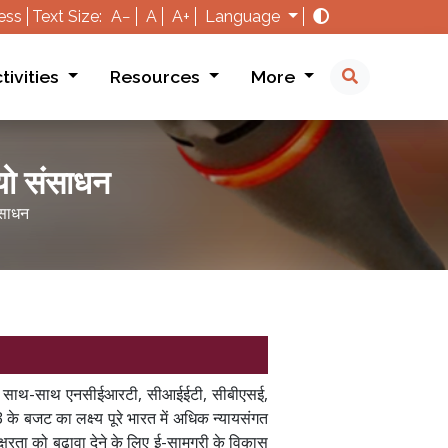
ess
Text Size:
A−
A
A+
Language
tivities
Resources
More
यो संसाधन
ंसाधन
षाओं के साथ-साथ एनसीईआरटी, सीआईईटी, सीबीएसई,
े बजट का लक्ष्य पूरे भारत में अधिक न्यायसंगत
क्षरता को बढ़ावा देने के लिए ई-सामग्री के विकास